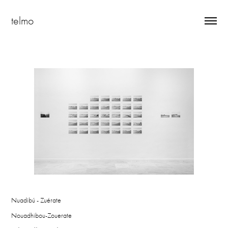
telmo
Nuadibú - Zuérate
Nouadhibou-Zouerate