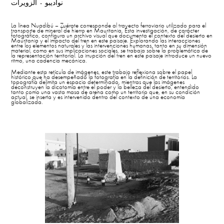
نواديبو - الزويرات
La línea Nuadibú – Zuérate corresponde al trayecto ferroviario utilizado para el
transporte de mineral de hierro en Mauritania. Esta investigación, de carácter
fotográfico, configura un archivo visual que documenta el contexto del desierto en
Mauritania y el impacto del tren en este paisaje. Explorando las interacciones
entre los elementos naturales y las intervenciones humanas, tanto en su dimensión
material, como en sus implicaciones sociales, se trabaja sobre la problemática de
la representación territorial. La irrupción del tren en este paisaje introduce un nuevo
ritmo, una cadencia mecánica.
Mediante esta retícula de imágenes, este trabajo reflexiona sobre el papel
histórico que ha desempeñado la fotografía en la definición de territorios. La
topografía delimita un espacio determinado, mientras que las imágenes
deconstruyen la dicotomía entre el poder y la belleza del desierto, entendido
tanto como una vasta masa de arena como un territorio que, en su condición
actual, se inserta y es intervenido dentro del contexto de una economía
globalizada.