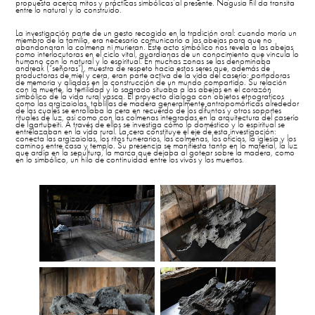
propuesta acerca mitos y prácticas simbólicas al presente. Nagusia hil da transita
entre lo natural y lo construido.
La investigación parte de un gesto recogido en la tradición oral: cuando moría un
miembro de la familia, era necesario comunicarlo a las abejas para que no
abandonaran la colmena ni murieran. Este acto simbólico nos revela a las abejas
como interlocutoras en el ciclo vital, guardianas de un conocimiento que vincula lo
humano con lo natural y lo espiritual. En muchas zonas se las denominaba
andreak (“señoras”), muestra de respeto hacia estos seres que, además de
productoras de miel y cera, eran parte activa de la vida del caserío: portadoras
de memoria y aliadas en la construcción de un mundo compartido. Su relación
con la muerte, la fertilidad y lo sagrado situaba a las abejas en el corazón
simbólico de la vida rural vasca. El proyecto dialoga con objetos etnograficos
como las argizaiolas, tablillas de madera generalmente antropomórficas alrededor
de las cuales se enrollaba la cera en recuerdo de los difuntos y otros soportes
rituales de luz, así como con las colmenas integradas en la arquitectura del caserío
de Igartubeiti. A través de ellos se investiga cómo lo doméstico y lo espiritual se
entrelazaban en la vida rural. La cera constituye el eje de esta investigación:
conecta las argizaiolas, los ritos funerarios, las colmenas, los oficios, la iglesia y los
caminos entre casa y templo. Su presencia se manifiesta tanto en lo material, la luz
que ardía en la sepultura, la marca que dejaba al gotear sobre la madera, como
en lo simbólico, un hilo de continuidad entre los vivos y los muertos.