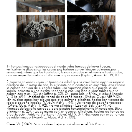
1- Troncos huecos trasladados del monte: «dos troncos de haya huecos,
verticalmente dispuestos, los cuales por hallarse convertidos en colmenas por
sendos enjambres que los habitaban, fueron cortados en el monte y trasladados,
con sus respectivos reinos, al sitio que hoy ocupan» (Espinal, Anav. AEF VI, 10).
2. troncos cavados: «bien un tronco de árbol que se cava hasta dejar un espacio
cilíndrico de un metro de alto, lo suficiente para contener un enjambre; este cilindro
se coloca por una de sus bases sobre una superficie plana que puede ser de
ladrillo, cemento o una piedra, tapándolo con una loza o unas tablas que se
cubren con tejas» (Guip.: Laffitte p. 32). Cf. para Lab. y BNav. el dibujo Lhande
VI, 2 (p. 694) «Hechas de tronco de castaño hueco» (Atáun, Guip.; AEF V,12).
«En muchas casas hay alguna que otra colmena cilíndrica, hecha con troncos de
roble o castaño huecos ›, (Atáun; AEF VII, 44). «De tronco de castaño vaciado»
(Oñate, Guip. AEF VI 1, 92). «Forma cilíndrica» (Zeanuri, Bisk.; AEF VI, 761.
«Troncos de castaño cavados, pero puestos horizontalmente (Amorebiata, Bisk.;
Brinkmann p. 25). ‹ Las colmenas son, en general, cÍlíndricas, hechas de tronco de
árbol hueco» (Adriano, Aprikano), Alava; AEF V. 37). «Los vasos son unos troncos
de roble huecos» (Markiniz, Alava, AEF VI, l00).
Giese, W. (1949). Notas sobre abejas y apicultura en el País Vasco.